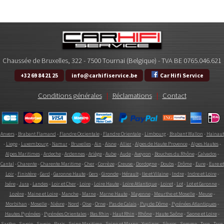
Chaussée de Bruxelles, 322 - 7500 Tournai (Belgique) - TVA BE 0765.046.621
+32 69 84 21 25
info@carhifiservice.be
Car Hifi Service
Conditions générales
|
Réclamations
|
Contact
Anvers
-
Brabant Flamand
-
Flandre Occientale
-
Flandre Orientale
-
Limbourg
-
Brabant Wallon
-
Hainaut
-
Liege
-
Luxembourg
-
Namur
-
Bruxelles
-
Ain
-
Aisne
-
Allier
-
Alpes de Haute Provence
-
Alpes Hautes
-
Alpes Maritimes
-
Ardeche
-
Ardennes
-
Ariège
-
Aube
-
Aude
-
Aveyron
-
Bouches du Rhône
-
Calvados
-
Cantal
-
Charente
-
Charente Maritime
-
Cher
-
Corrèze
-
Creuse
-
Dordogne
-
Doubs
-
Drôme
-
Eure
-
Eure et
Loir
-
Finistère
-
Gard
-
Garonne Haute
-
Gers
-
Gironde
-
Hérault
-
Ile et Vilaine
-
Indre
-
Indre et Loire
-
Isére
-
Jura
-
Landes
-
Loir et Cher
-
Loire
-
Loire Haute
-
Loire Atlantique
-
Loiret
-
Lot
-
Lot et Garonne
-
Lozère
-
Maine et Loire
-
Manche
-
Marne
-
Marne Haute
-
Mayenne
-
Meurthe et Moselle
-
Meuse
-
Morbihan
-
Moselle
-
Niévre
-
Nord
-
Oise
-
Orne
-
Pas de Calais
-
Puy de Dôme
-
Pyrénées Atlantiques
-
Hautes Pyrénées
-
Pyrénées Orientales
-
Bas Rhin
-
Haut Rhin
-
Rhône
-
Haute Saône
-
Saone et Loire
-
Sarthe
-
Savoie
-
Savoie
-
Paris
-
Seine Maritime
-
Seine et Marne
-
Yvelines
-
Sèvres
-
Somme
-
Tarn
-
Tarn