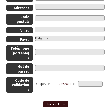
Adresse :
Code
postal :
Ville :
Pays :
Téléphone
(portable)
:
Mot de
passe :
Code de
Retapez le code
78626FL
ici :
validation
: