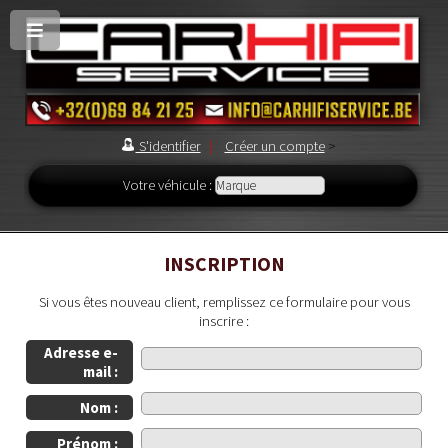
S'identifier
|
Créer un compte
>
Votre véhicule :
INSCRIPTION
Si vous êtes nouveau client, remplissez ce formulaire pour vous
inscrire :
Adresse e-
mail :
Nom :
Prénom :