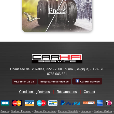
Pneus
Chaussée de Bruxelles, 322 - 7500 Tournai (Belgique) - TVA BE
0765.046.621
+32 69 84 21 25
info@carhifiservice.be
Car Hifi Service
Conditions générales
|
Réclamations
|
Contact
Anvers
-
Brabant Flamand
-
Flandre Occientale
-
Flandre Orientale
-
Limbourg
-
Brabant Wallon
-